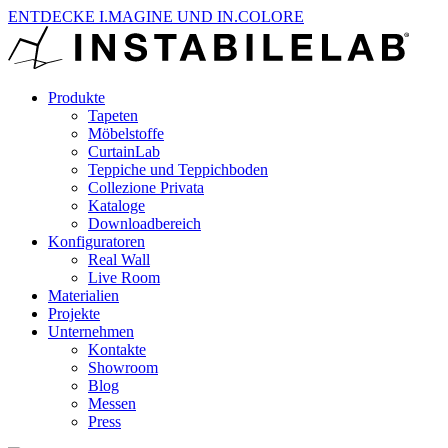
ENTDECKE I.MAGINE UND IN.COLORE
Produkte
Tapeten
Möbelstoffe
CurtainLab
Teppiche und Teppichboden
Collezione Privata
Kataloge
Downloadbereich
Konfiguratoren
Real Wall
Live Room
Materialien
Projekte
Unternehmen
Kontakte
Showroom
Blog
Messen
Press