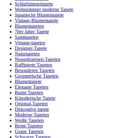
Schlafzimmertapete
Wohnzimmer moderne Tapete
Japanische Blumentapete
Vintage-Blumentapete
Blumentapeten
70er Jahre Tapete
Samttapeten
Vintage-tapeten
Designer-Tapete
Naturtapeten
Neugeborenen-Tapeten
Raffinierte Tapeten
Besonderen Tapeten
Geometrische Tapeten
Blumentapete
Elegante Tapeten
Bunte Tapeten
Künstlerische Tapete
Original-Tapeten
Dekorative tapete
Moderne Tapeten
Weiße Tapeten
Beige Tapeten
Graue Tapeten
Schwarze Tapeten