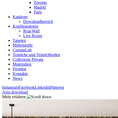
Toronto
Madrid
Paris
Kataloge
Downloadbereich
Konfiguratoren
Real Wall
Live Room
Tapeten
Möbelstoffe
CurtainLab
Teppiche und Teppichboden
Collezione Privata
Materialien
Projekte
Kontakte
News
Instagram
Facebook
Linkedin
Pinterest
Area download
Mehr erfahren