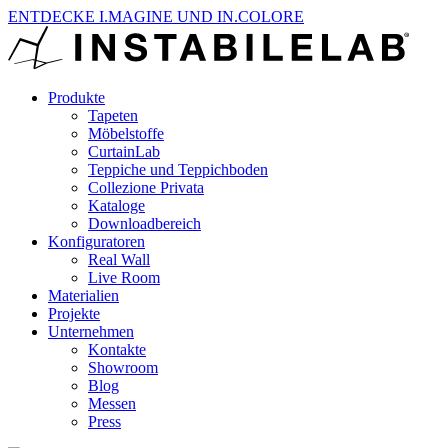
ENTDECKE I.MAGINE UND IN.COLORE
Produkte
Tapeten
Möbelstoffe
CurtainLab
Teppiche und Teppichboden
Collezione Privata
Kataloge
Downloadbereich
Konfiguratoren
Real Wall
Live Room
Materialien
Projekte
Unternehmen
Kontakte
Showroom
Blog
Messen
Press