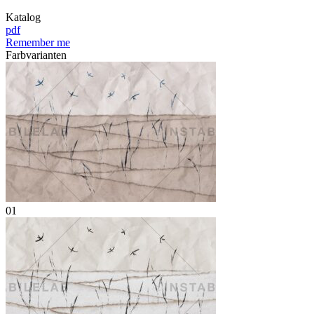
Katalog
pdf
Remember me
Farbvarianten
01