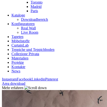
Toronto
Madrid
Paris
Kataloge
Downloadbereich
Konfiguratoren
Real Wall
Live Room
Tapeten
Möbelstoffe
CurtainLab
Teppiche und Teppichboden
Collezione Privata
Materialien
Projekte
Kontakte
News
Instagram
Facebook
Linkedin
Pinterest
Area download
Mehr erfahren